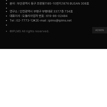
본사 : 부산광역시 동구 초량동1185-10번지.1876 BUSAN 308호
연구소 : 인천광역시 부평구 부평대로 337.7층 734호
대표이사 : 오동석
사업자 번호 : 619-86-02484
Tel : 02-7773-1212
E-mail : iplms@iplms.net
ADMIN
©IPLMS All rights reserved.