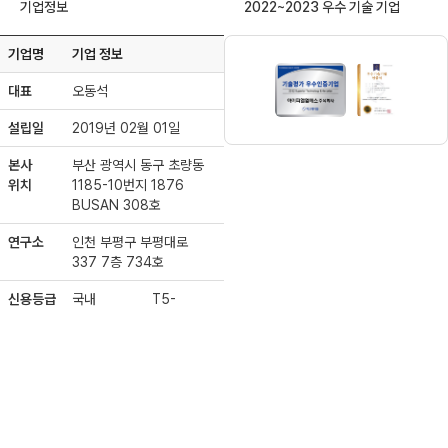
기업정보
2022~2023 우수 기술 기업
기업명
기업 정보
대표
오동석
설립일
2019년 02월 01일
본사
부산 광역시 동구 초량동
위치
1185-10번지 1876
BUSAN 308호
연구소
인천 부평구 부평대로
337 7층 734호
신용등급
국내
T5-