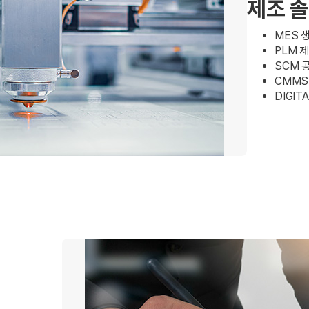
제조 
MES 생
PLM 
SCM 
CMMS
DIGIT