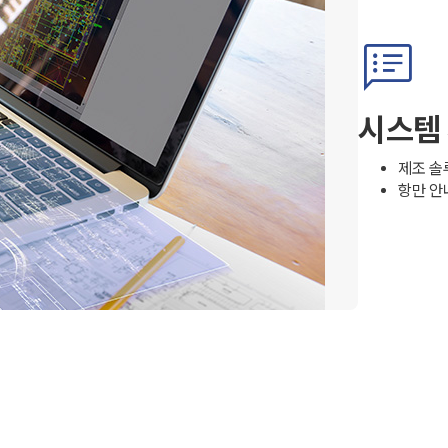
speaker_notes
시스템
제조 솔
항만 안