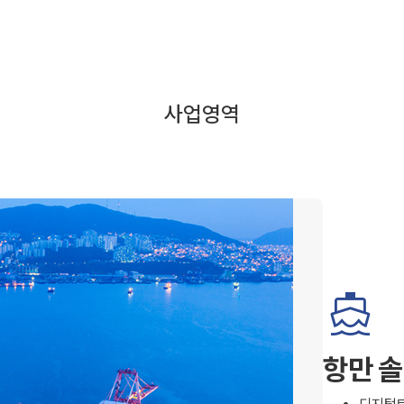
사업영역
directions_boat
항만 