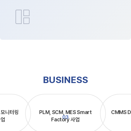
auto_awesome_mosaic
BUSINESS
BI 모니터링
PLM, SCM, MES Smart
CMMS D
사업
Factory 사업