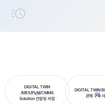
acute
DIGITAL TWIN
DIGITAL TWIN 
/MES/PLM/CMMS
관제 구축 
Solution 컨설팅 사업