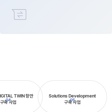
business_messages
IGITAL TWIN 항만
Solutions Development
구축 사업
구축 사업