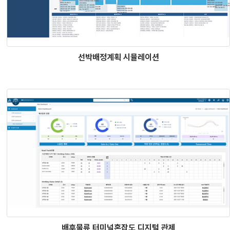
선박배정계획 시뮬레이션
배후물류 터미널혼잡도 디지털 관제